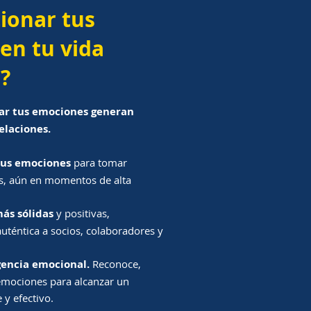
ionar tus
en tu vida
?
ar tus emociones generan
elaciones.
tus emociones
para tomar
s, aún en momentos de alta
más sólidas
y positivas,
téntica a socios, colaboradores y
igencia emocional.
R
econoce,
emociones para alcanzar un
 y efectivo.