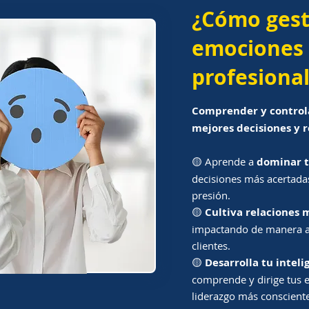
¿Cómo gest
emociones 
profesional
Comprender y control
mejores decisiones y r
🟡
Aprende a
dominar 
decisiones más acertada
presión.
🟡
Cultiva relaciones 
impactando de manera au
clientes.
🟡
Desarrolla tu intel
comprende y dirige tus 
liderazgo más consciente