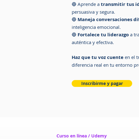
🔵 Aprende a
t
ransmitir tus i
persuasiva y segura.
🔵
Maneja conversaciones dif
inteligencia emocional.
🔵
Fortalece tu liderazgo
a tr
auténtica y efectiva.
Haz que tu voz cuente
en el 
diferencia real en tu entorno pr
Inscribirme y pagar
Curso en línea / Udemy