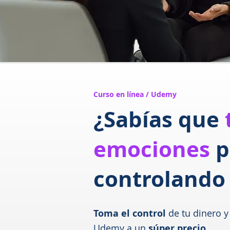
Curso en línea / Udemy
¿Sabías que
emociones
p
controlando 
Toma el control
de tu dinero y
Udemy a un
súper precio
.