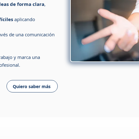
deas de forma clara
,
íciles
aplicando
avés de una comunicación
trabajo y marca una
ofesional.
Quiero saber más